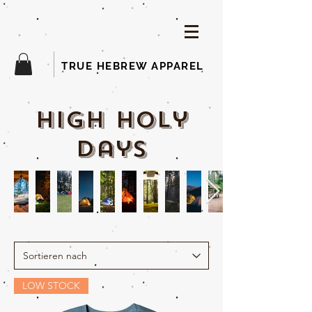
TRUE HEBREW APPAREL
high holy
days
LOW STOCK