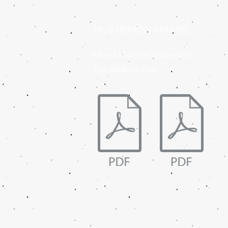
TRUE HEBREW APPAREL
Mixed Material Addendum
The Sabbath Day