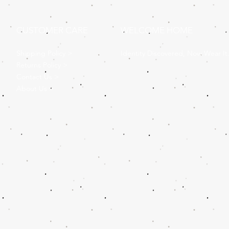
CUSTOMER CARE
WELCOME HOME
Shipping Policy >
Identity Discovered, Now Wear It
Returns Policy >
Contact Us >
About Us >